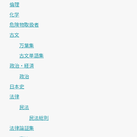
倫理
化学
危険物取扱者
古文
万葉集
古文単語集
政治・経済
政治
日本史
法律
民法
民法総則
法律論証集