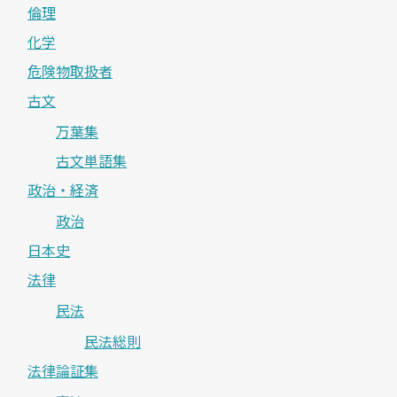
倫理
化学
危険物取扱者
古文
万葉集
古文単語集
政治・経済
政治
日本史
法律
民法
民法総則
法律論証集