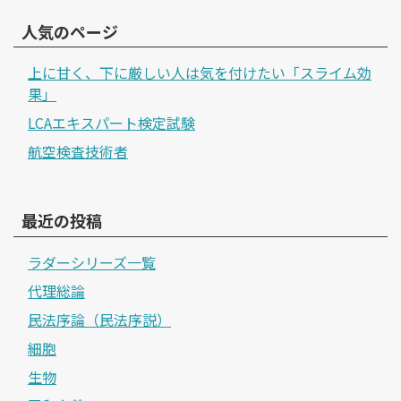
人気のページ
上に甘く、下に厳しい人は気を付けたい「スライム効
果」
LCAエキスパート検定試験
航空検査技術者
最近の投稿
ラダーシリーズ一覧
代理総論
民法序論（民法序説）
細胞
生物