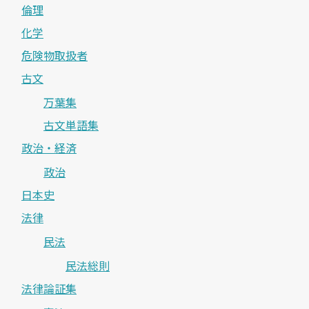
倫理
化学
危険物取扱者
古文
万葉集
古文単語集
政治・経済
政治
日本史
法律
民法
民法総則
法律論証集