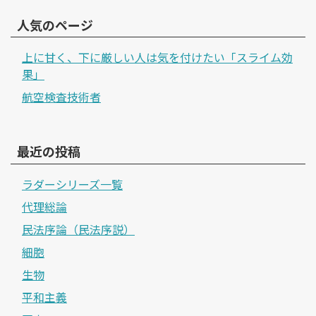
人気のページ
上に甘く、下に厳しい人は気を付けたい「スライム効
果」
航空検査技術者
最近の投稿
ラダーシリーズ一覧
代理総論
民法序論（民法序説）
細胞
生物
平和主義