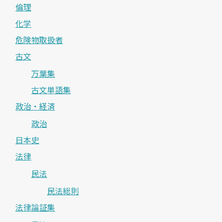
倫理
化学
危険物取扱者
古文
万葉集
古文単語集
政治・経済
政治
日本史
法律
民法
民法総則
法律論証集