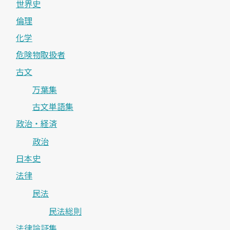
世界史
倫理
化学
危険物取扱者
古文
万葉集
古文単語集
政治・経済
政治
日本史
法律
民法
民法総則
法律論証集