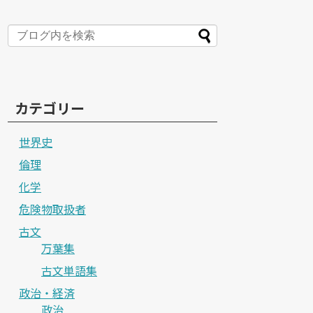
カテゴリー
世界史
倫理
化学
危険物取扱者
古文
万葉集
古文単語集
政治・経済
政治