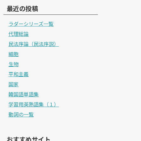
最近の投稿
ラダーシリーズ一覧
代理総論
民法序論（民法序説）
細胞
生物
平和主義
国家
韓国語単語集
学習用英熟語集（１）
動詞の一覧
おすすめサイト