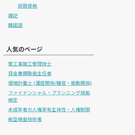
民間資格
雑記
韓国語
人気のページ
管工事施工管理技士
貸金業務取扱主任者
環境計量士 (濃度関係/騒音・振動関係)
ファイナンシャル・プランニング技能
検定
未成年者の人権享有主体性・人権制限
航空検査技術者