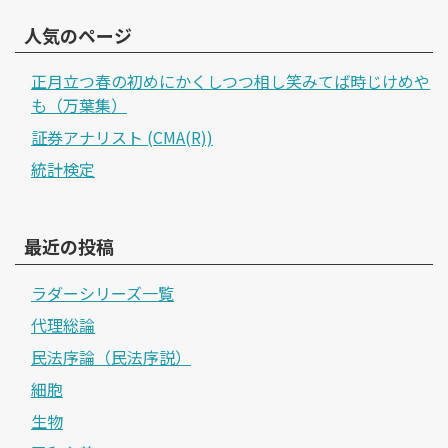
人気のページ
正月立つ春の初めにかくしつつ相し笑みてば時じけめや
も（万葉集）
証券アナリスト (CMA(R))
統計検定
最近の投稿
ラダーシリーズ一覧
代理総論
民法序論（民法序説）
細胞
生物