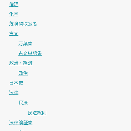
倫理
化学
危険物取扱者
古文
万葉集
古文単語集
政治・経済
政治
日本史
法律
民法
民法総則
法律論証集