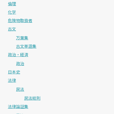
倫理
化学
危険物取扱者
古文
万葉集
古文単語集
政治・経済
政治
日本史
法律
民法
民法総則
法律論証集