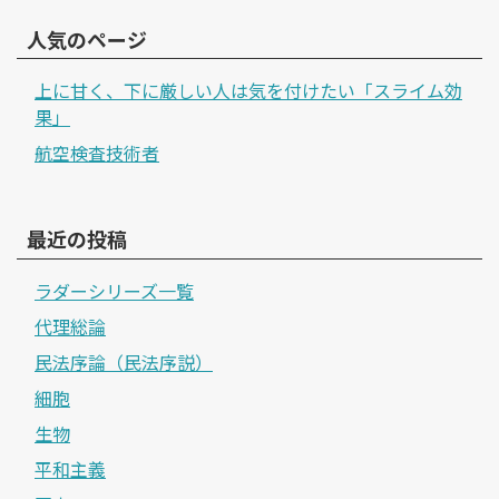
人気のページ
上に甘く、下に厳しい人は気を付けたい「スライム効
果」
航空検査技術者
最近の投稿
ラダーシリーズ一覧
代理総論
民法序論（民法序説）
細胞
生物
平和主義