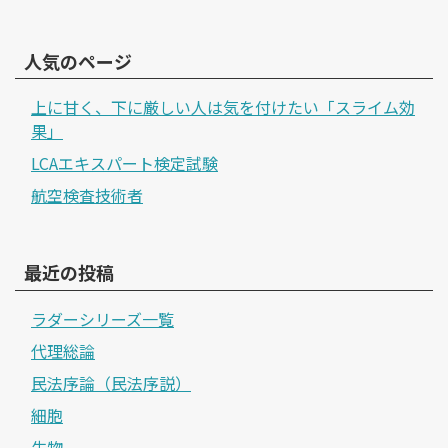
人気のページ
上に甘く、下に厳しい人は気を付けたい「スライム効
果」
LCAエキスパート検定試験
航空検査技術者
最近の投稿
ラダーシリーズ一覧
代理総論
民法序論（民法序説）
細胞
生物