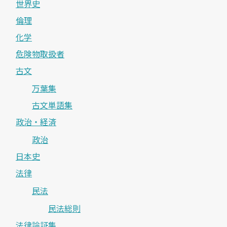
世界史
倫理
化学
危険物取扱者
古文
万葉集
古文単語集
政治・経済
政治
日本史
法律
民法
民法総則
法律論証集