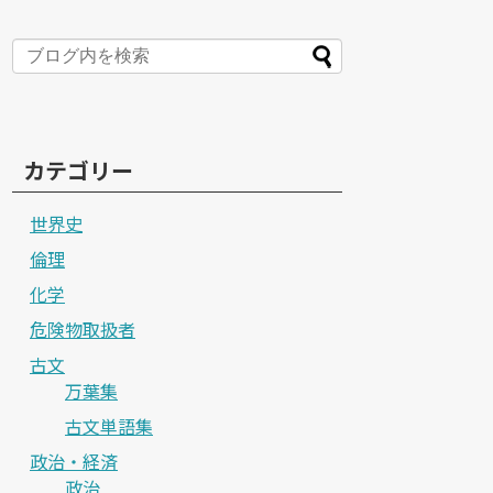
カテゴリー
世界史
倫理
化学
危険物取扱者
古文
万葉集
古文単語集
政治・経済
政治