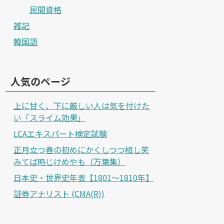
民間資格
雑記
韓国語
人気のページ
上に甘く、下に厳しい人は気を付けた
い「スライム効果」
LCAエキスパート検定試験
正月立つ春の初めにかくしつつ相し笑
みてば時じけめやも（万葉集）
日本史・世界史年表【1801～1810年】
証券アナリスト (CMA(R))