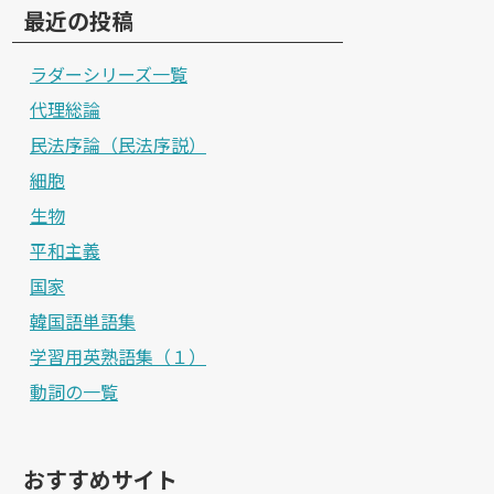
最近の投稿
ラダーシリーズ一覧
代理総論
民法序論（民法序説）
細胞
生物
平和主義
国家
韓国語単語集
学習用英熟語集（１）
動詞の一覧
おすすめサイト