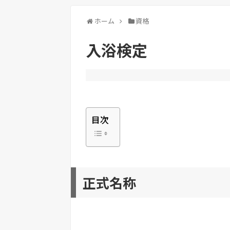
ホーム
資格
入浴検定
目次
正式名称