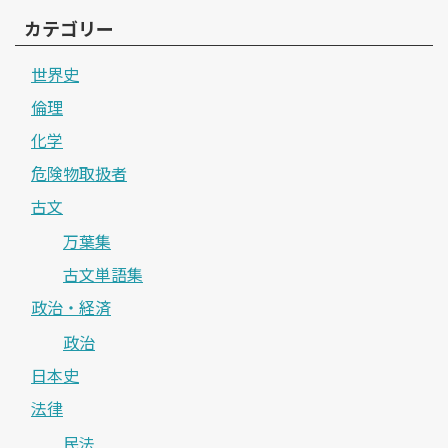
カテゴリー
世界史
倫理
化学
危険物取扱者
古文
万葉集
古文単語集
政治・経済
政治
日本史
法律
民法