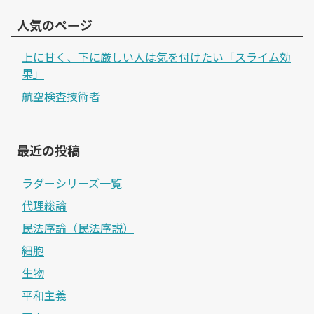
人気のページ
上に甘く、下に厳しい人は気を付けたい「スライム効
果」
航空検査技術者
最近の投稿
ラダーシリーズ一覧
代理総論
民法序論（民法序説）
細胞
生物
平和主義