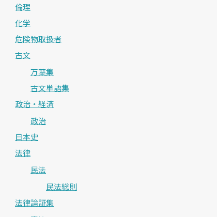
倫理
化学
危険物取扱者
古文
万葉集
古文単語集
政治・経済
政治
日本史
法律
民法
民法総則
法律論証集