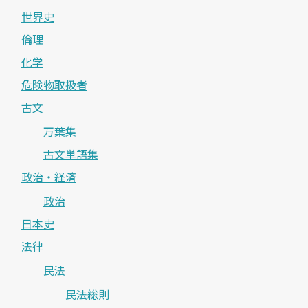
世界史
倫理
化学
危険物取扱者
古文
万葉集
古文単語集
政治・経済
政治
日本史
法律
民法
民法総則