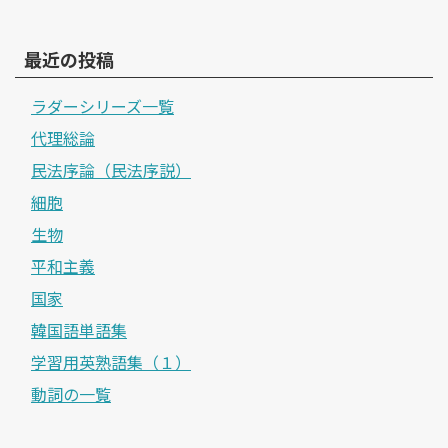
最近の投稿
ラダーシリーズ一覧
代理総論
民法序論（民法序説）
細胞
生物
平和主義
国家
韓国語単語集
学習用英熟語集（１）
動詞の一覧