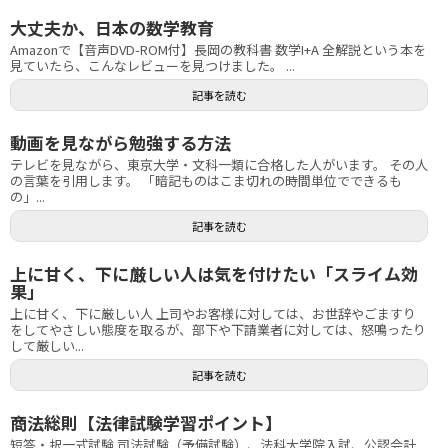
大丈夫か、日本の数学教育
Amazonで【音声DVD-ROM付】長岡の教科書 数学I+A 全解説という本を
見ていたら、こんなレビューを見つけました。 ...
記事を読む
動画を見ながら勉強する方法
テレビを見ながら、東京大学・文科一類に合格した人がいます。 その人
の言葉を引用します。 「暗記ものはこま切れの時間単位でできるも
の」...
記事を読む
上に甘く、下に厳しい人は気を付けたい「スライム効
果」
上に甘く、下に厳しい人 上司やお客様に対しては、お世辞やごますり
をしてやさしい態度を取るが、部下や下請業者に対しては、怒鳴ったり
して厳しい...
記事を読む
商法総則【法律試験学習ポイント】
短答・択一式試験 司法試験（予備試験）、法科大学院入試、公認会計