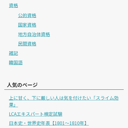
資格
公的資格
国家資格
地方自治体資格
民間資格
雑記
韓国語
人気のページ
上に甘く、下に厳しい人は気を付けたい「スライム効
果」
LCAエキスパート検定試験
日本史・世界史年表【1801～1810年】