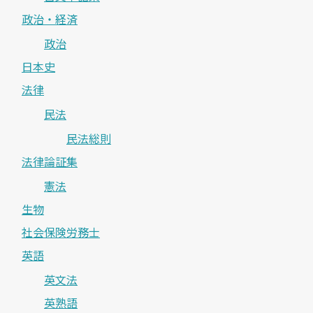
政治・経済
政治
日本史
法律
民法
民法総則
法律論証集
憲法
生物
社会保険労務士
英語
英文法
英熟語