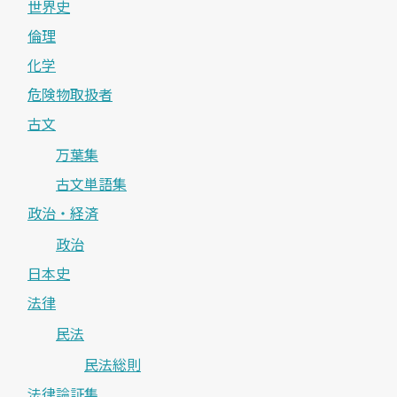
世界史
倫理
化学
危険物取扱者
古文
万葉集
古文単語集
政治・経済
政治
日本史
法律
民法
民法総則
法律論証集