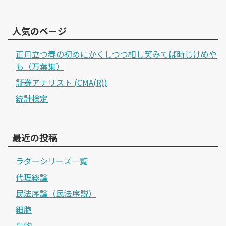
人気のページ
正月立つ春の初めにかくしつつ相し笑みてば時じけめや
も（万葉集）
証券アナリスト (CMA(R))
統計検定
最近の投稿
ラダーシリーズ一覧
代理総論
民法序論（民法序説）
細胞
生物