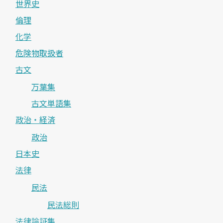
世界史
倫理
化学
危険物取扱者
古文
万葉集
古文単語集
政治・経済
政治
日本史
法律
民法
民法総則
法律論証集