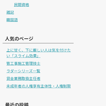
民間資格
雑記
韓国語
人気のページ
上に甘く、下に厳しい人は気を付けた
い「スライム効果」
管工事施工管理技士
ラダーシリーズ一覧
貸金業務取扱主任者
未成年者の人権享有主体性・人権制限
最近の投稿