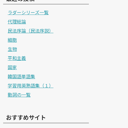
ラダーシリーズ一覧
代理総論
民法序論（民法序説）
細胞
生物
平和主義
国家
韓国語単語集
学習用英熟語集（１）
動詞の一覧
おすすめサイト