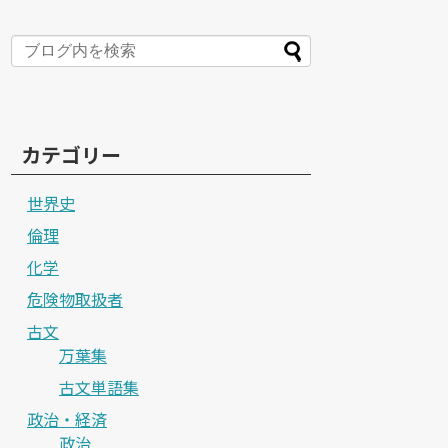
カテゴリー
世界史
倫理
化学
危険物取扱者
古文
万葉集
古文単語集
政治・経済
政治