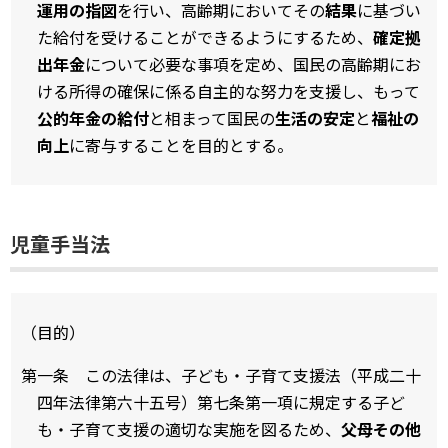
運用の指図
を行い、高齢期においてその
結果
に基づい
た給付を受けることができるようにするため、
確定拠
出年金
について必要な事項を定め、国民の高齢期にお
ける所得の確保に係る自主的な努力を支援し、もって
公的年金の給付
と相まって国民の
生活の安定
と
福祉の
向上
に寄与することを目的とする。
児童手当法
（目的）
第一条 この法律は、子ども・子育て支援法（平成二十
四年法律第六十五号）第七条第一項に規定する子ど
も・子育て支援の適切な実施を図るため、
父母その他