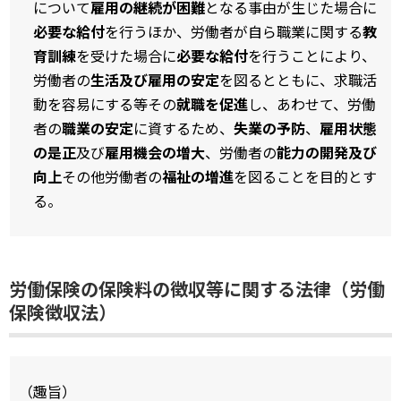
について
雇用の継続が困難
となる事由が生じた場合に
必要な給付
を行うほか、労働者が自ら職業に関する
教
育訓練
を受けた場合に
必要な給付
を行うことにより、
労働者の
生活及び雇用の安定
を図るとともに、求職活
動を容易にする等その
就職を促進
し、あわせて、労働
者の
職業の安定
に資するため、
失業の予防
、
雇用状態
の是正
及び
雇用機会の増大
、労働者の
能力の開発及び
向上
その他労働者の
福祉の増進
を図ることを目的とす
る。
労働保険の保険料の徴収等に関する法律（労働
保険徴収法）
（趣旨）