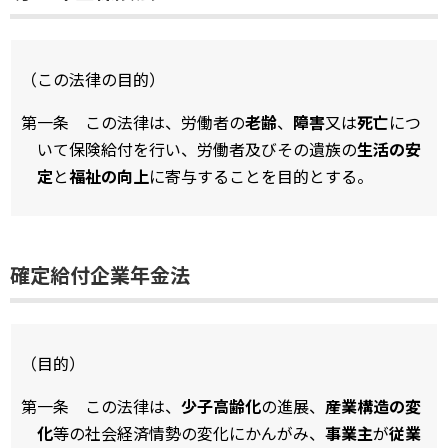
（この法律の目的）
第一条 この法律は、労働者の
老齢
、
障害
又は
死亡
につ
いて保険給付を行い、労働者及びその遺族の
生活の安
定
と
福祉の向上
に寄与することを目的とする。
確定給付企業年金法
（目的）
第一条 この法律は、
少子高齢化
の進展、
産業構造の変
化
等の社会経済情勢の変化にかんがみ、
事業主
が
従業