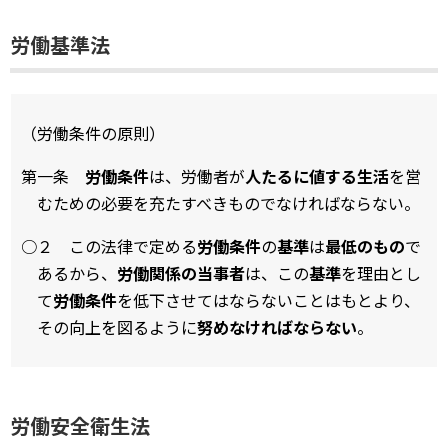
労働基準法
（労働条件の原則）
第一条
労働条件
は、労働者が
人たるに値する生活
を営
むための必要を充たすべきものでなければならない。
○２ この法律で定める
労働条件
の
基準
は
最低のもの
で
あるから、
労働関係の当事者
は、この
基準
を理由とし
て
労働条件
を低下させてはならないことはもとより、
その向上を図るように
努めなければならない
。
労働安全衛生法