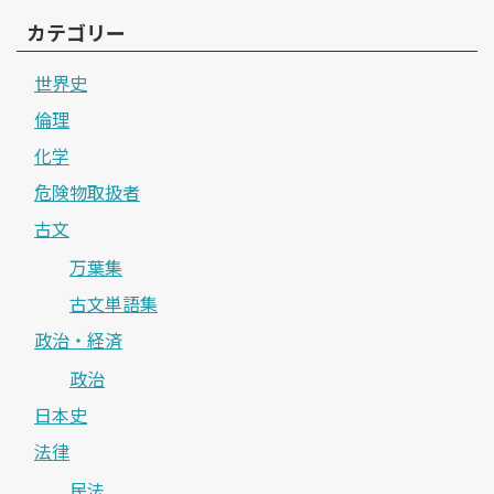
カテゴリー
世界史
倫理
化学
危険物取扱者
古文
万葉集
古文単語集
政治・経済
政治
日本史
法律
民法