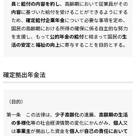
員
と
給付の内容を約し
、高齢期において従業員がその
内容
に基づいた給付を受けることができるようにする
ため、
確定給付企業年金
について必要な事項を定め、
国民の高齢期における所得の確保に係る自主的な努力
を支援し、もって
公的年金の給付
と相まって国民の
生
活の安定
と
福祉の向上
に寄与することを目的とする。
確定拠出年金法
（目的）
第一条 この法律は、
少子高齢化
の進展、
高齢期の生活
の多様化
等の社会経済情勢の変化にかんがみ、
個人
又
は
事業主
が拠出した資金を
個人
が
自己の責任において