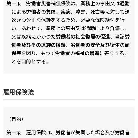
第一条 労働者災害補償保険は、
業務上
の事由又は
通勤
による
労働者
の
負傷
、
疾病
、
障害
、
死亡
等に対して迅
速かつ公正な保護をするため、必要な保険給付を行
い、あわせて、
業務上
の事由又は
通勤
により負傷し、
又は疾病にかかつた
労働者の社会復帰の促進
、当該
労
働者及びその遺族の援護
、
労働者の安全及び衛生
の確
保等を図り、もつて労働者の
福祉の増進
に寄与するこ
とを目的とする。
雇用保険法
（目的）
第一条 雇用保険は、労働者が
失業
した場合及び労働者