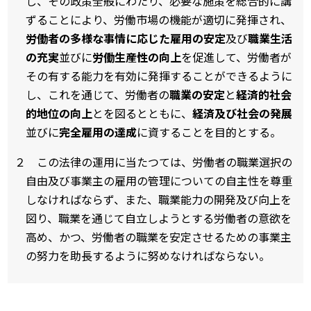
し、その政策全般にわたり、必要な施策を総合的に講
ずることにより、労働市場の機能が適切に発揮され、
労働者の多様な事情に応じた雇用の安定
及び
職業生活
の充実
並びに
労働生産性の向上
を促進して、労働者が
その有する能力を有効に発揮することができるように
し、これを通じて、労働者の
職業の安定
と
経済的社会
的地位の向上
とを図るとともに、
経済及び社会の発展
並びに
完全雇用の達成
に資することを目的とする。
２ この法律の運用に当たつては、労働者の職業選択の
自由及び事業主の雇用の管理についての自主性を尊重
しなければならず、また、職業能力の開発及び向上を
図り、職業を通じて自立しようとする労働者の意欲を
高め、かつ、労働者の職業を安定させるための事業主
の努力を助長するように努めなければならない。