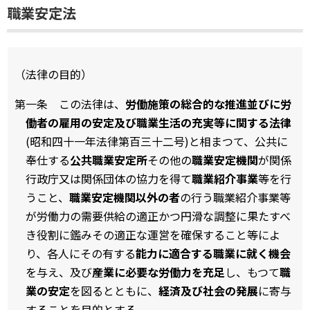
職業安定法
（法律の目的）
第一条 この法律は、
労働施策の総合的な推進並びに労
働者の雇用の安定及び職業生活の充実等に関する法律
(昭和四十一年法律第百三十二号)と相まつて、公共に
奉仕する
公共職業安定所
その他の
職業安定機関
が関係
行政庁又は関係団体の協力を得て
職業紹介事業
等を行
うこと、
職業安定機関以外の者
の行う職業紹介事業等
が労働力の需要供給の適正かつ円滑な調整に果たすべ
き役割に鑑みその適正な運営を確保すること等によ
り、各人にその有する
能力に適合する職業に就く機会
を与え、及び
産業に必要な労働力を充足
し、もつて
職
業の安定
を図るとともに、
経済及び社会の発展
に寄与
することを目的とする。