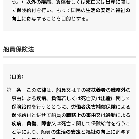
う。）
以外
の
疾病
、
負傷
若しくは
死亡
又は
出産
に関し
て保険給付を行い、もって国民の
生活の安定
と
福祉の
向上
に寄与することを目的とする。
船員保険法
（目的）
第一条 この法律は、
船員
又はその
被扶養者
の
職務外
の
事由による
疾病
、
負傷
若しくは
死亡
又は
出産
に関して
保険給付を行うとともに、
労働者災害補償保険
による
保険給付と併せて船員の
職務上の事由
又は
通勤
による
疾病
、
負傷
、
障害
又は
死亡
に関して保険給付を行うこ
と等により、船員の
生活の安定
と
福祉の向上
に寄与す