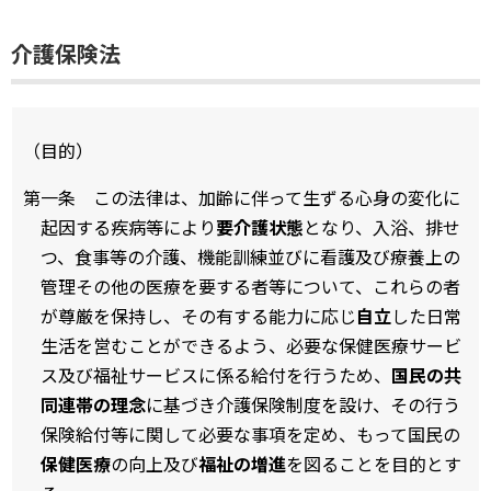
介護保険法
（目的）
第一条 この法律は、加齢に伴って生ずる心身の変化に
起因する疾病等により
要介護状態
となり、入浴、排せ
つ、食事等の介護、機能訓練並びに看護及び療養上の
管理その他の医療を要する者等について、これらの者
が尊厳を保持し、その有する能力に応じ
自立
した日常
生活を営むことができるよう、必要な保健医療サービ
ス及び福祉サービスに係る給付を行うため、
国民の共
同連帯の理念
に基づき介護保険制度を設け、その行う
保険給付等に関して必要な事項を定め、もって国民の
保健医療
の向上及び
福祉の増進
を図ることを目的とす