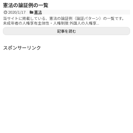
憲法の論証例の一覧
2020/1/17
憲法
当サイトに掲載している、憲法の論証例（論証パターン）の一覧です。
未成年者の人権享有主体性・人権制限 外国人の人権享...
記事を読む
スポンサーリンク