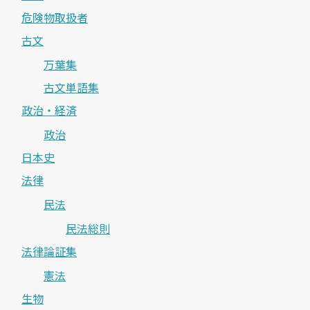
危険物取扱者
古文
万葉集
古文単語集
政治・経済
政治
日本史
法律
民法
民法総則
法律論証集
憲法
生物