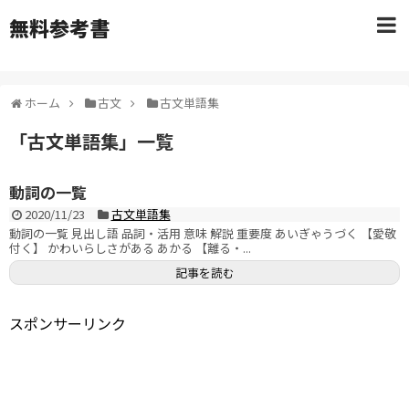
無料参考書
ホーム
古文
古文単語集
「
古文単語集
」
一覧
動詞の一覧
2020/11/23
古文単語集
動詞の一覧 見出し語 品詞・活用 意味 解説 重要度 あいぎゃうづく 【愛敬
付く】 かわいらしさがある あかる 【離る・...
記事を読む
スポンサーリンク