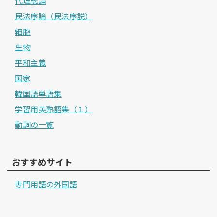
代理総論
民法序論（民法序説）
細胞
生物
平和主義
国家
韓国語単語集
学習用英熟語集（１）
動詞の一覧
おすすめサイト
専門用語の外国語