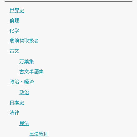
世界史
倫理
化学
危険物取扱者
古文
万葉集
古文単語集
政治・経済
政治
日本史
法律
民法
民法総則