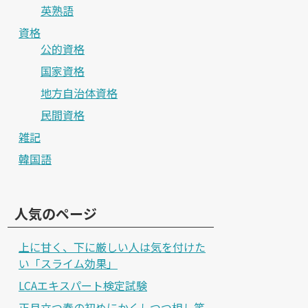
英熟語
資格
公的資格
国家資格
地方自治体資格
民間資格
雑記
韓国語
人気のページ
上に甘く、下に厳しい人は気を付けた
い「スライム効果」
LCAエキスパート検定試験
正月立つ春の初めにかくしつつ相し笑