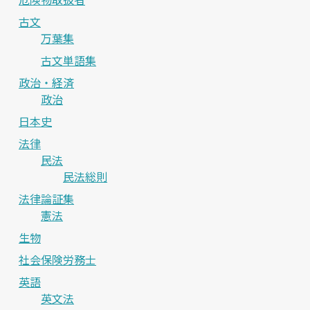
古文
万葉集
古文単語集
政治・経済
政治
日本史
法律
民法
民法総則
法律論証集
憲法
生物
社会保険労務士
英語
英文法