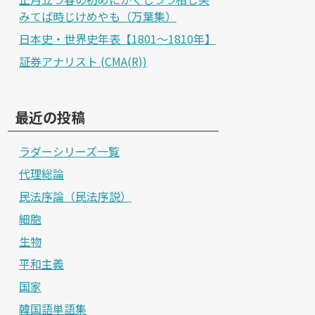
みてば時じけめやも（万葉集）
日本史・世界史年表【1801～1810年】
証券アナリスト (CMA(R))
最近の投稿
ラダーシリーズ一覧
代理総論
民法序論（民法序説）
細胞
生物
平和主義
国家
韓国語単語集